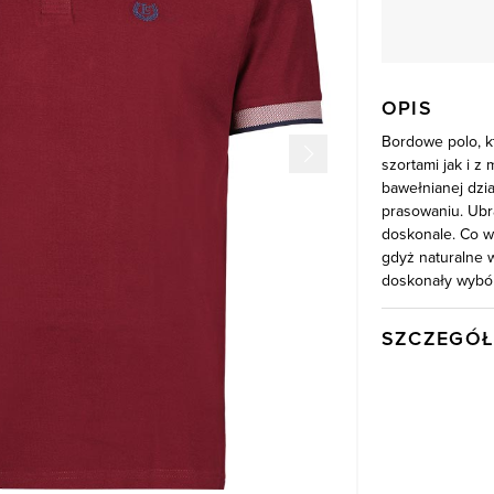
OPIS
Bordowe polo, k
szortami jak i z
bawełnianej dzia
prasowaniu. Ubra
doskonale. Co w
gdyż naturalne 
doskonały wybór
SZCZEGÓŁ
Wysyłka
Kod produktu:
Kolor
Skład tkaniny