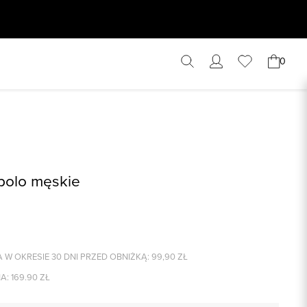
0
polo męskie
 W OKRESIE 30 DNI PRZED OBNIŻKĄ:
99,90
ZŁ
A:
169.90
ZŁ