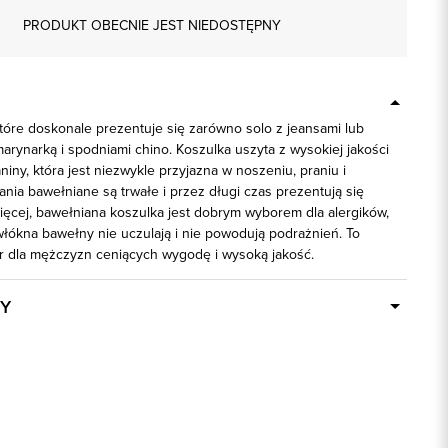
PRODUKT OBECNIE JEST NIEDOSTĘPNY
tóre doskonale prezentuje się zarówno solo z jeansami lub
 marynarką i spodniami chino. Koszulka uszyta z wysokiej jakości
niny, która jest niezwykle przyjazna w noszeniu, praniu i
nia bawełniane są trwałe i przez długi czas prezentują się
ięcej, bawełniana koszulka jest dobrym wyborem dla alergików,
włókna bawełny nie uczulają i nie powodują podrażnień. To
 dla mężczyzn ceniących wygodę i wysoką jakość.
Y
Dostępny wkrótce
74036
bordowy
100% Bawełna