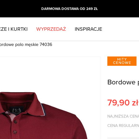
DARMOWA DOSTAWA OD 249 ZŁ
ZE I KURTKI
WYPRZEDAŻ
INSPIRACJE
ordowe polo męskie 74036
Bordowe 
79,90
zł
NAJNIŻSZA CENA
CENA REGULARN