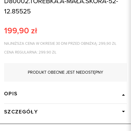
D80002.TOREBKA.A-MAŁA.SKÓRA-52-
12.85525
199,90
zł
NAJNIŻSZA CENA W OKRESIE 30 DNI PRZED OBNIŻKĄ:
299,90
ZŁ
CENA REGULARNA:
299.90
ZŁ
PRODUKT OBECNIE JEST NIEDOSTĘPNY
OPIS
SZCZEGÓŁY
Wysyłka
Dostępny wkrótce
Kod produktu:
85525