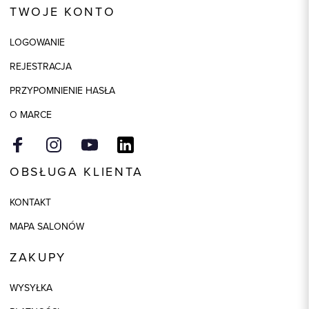
TWOJE KONTO
Skład tkaniny
100% Skóra
LOGOWANIE
Składy podszewek
1: 100% Wiskoza
REJESTRACJA
Kolor
bordowy
PRZYPOMNIENIE HASŁA
Wymiary
17x21x8
O MARCE
OBSŁUGA KLIENTA
KONTAKT
MAPA SALONÓW
ZAKUPY
WYSYŁKA