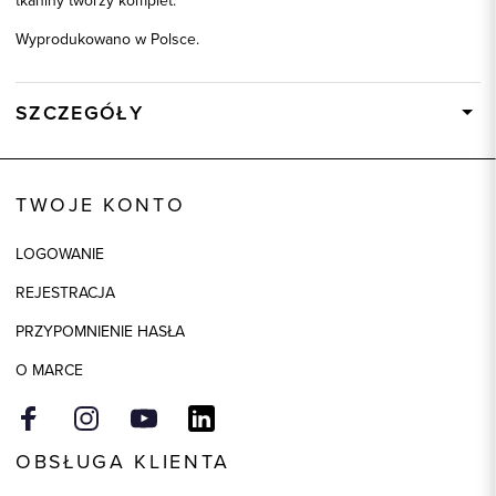
tkaniny tworzy komplet.
Wyprodukowano w Polsce.
SZCZEGÓŁY
Wysyłka
W ciągu 24 godzin
Kod produktu:
87620
TWOJE KONTO
Kolor
bordowy
LOGOWANIE
Skład tkaniny
65% Poliester, 33% Wiskoza, 2%
Elastan
REJESTRACJA
Składy podszewek
1: 100% Acetat
PRZYPOMNIENIE HASŁA
O MARCE
OBSŁUGA KLIENTA