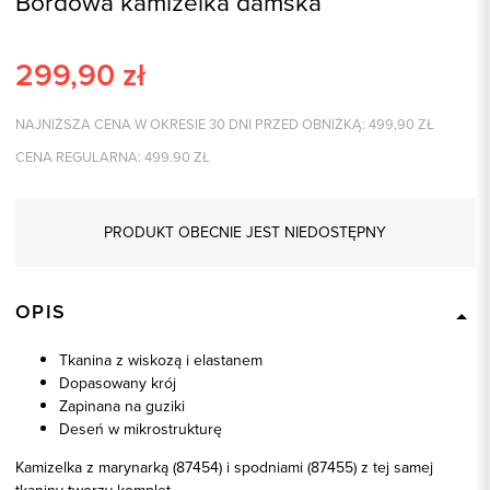
Bordowa kamizelka damska
299,90
zł
NAJNIŻSZA CENA W OKRESIE 30 DNI PRZED OBNIŻKĄ:
499,90
ZŁ
CENA REGULARNA:
499.90
ZŁ
PRODUKT OBECNIE JEST NIEDOSTĘPNY
OPIS
Tkanina z wiskozą i elastanem
Dopasowany krój
Zapinana na guziki
Deseń w mikrostrukturę
Kamizelka z marynarką (87454) i spodniami (87455) z tej samej