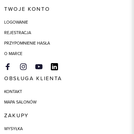
Kod produktu:
58628
TWOJE KONTO
Kolor
beżowy
LOGOWANIE
Skład tkaniny
69% Poliester, 31% Poliester z
recyklingu
REJESTRACJA
PRZYPOMNIENIE HASŁA
O MARCE
OBSŁUGA KLIENTA
KONTAKT
MAPA SALONÓW
ZAKUPY
WYSYŁKA