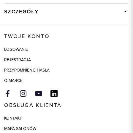
SZCZEGÓŁY
Wysyłka
W ciągu 24 godzin
Kod produktu:
86938
TWOJE KONTO
Kolor
granatowy
LOGOWANIE
Skład tkaniny
95% Modal, 5% Elastan
REJESTRACJA
PRZYPOMNIENIE HASŁA
O MARCE
OBSŁUGA KLIENTA
KONTAKT
MAPA SALONÓW