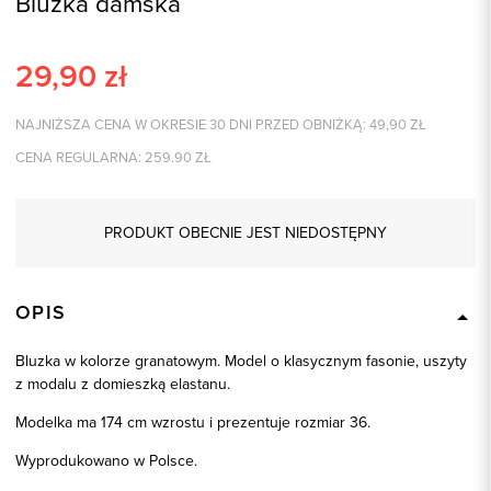
Bluzka damska
29,90
zł
NAJNIŻSZA CENA W OKRESIE 30 DNI PRZED OBNIŻKĄ:
49,90
ZŁ
CENA REGULARNA:
259.90
ZŁ
PRODUKT OBECNIE JEST NIEDOSTĘPNY
OPIS
Bluzka w kolorze granatowym. Model o klasycznym fasonie, uszyty
z modalu z domieszką elastanu.
Modelka ma 174 cm wzrostu i prezentuje rozmiar 36.
Wyprodukowano w Polsce.