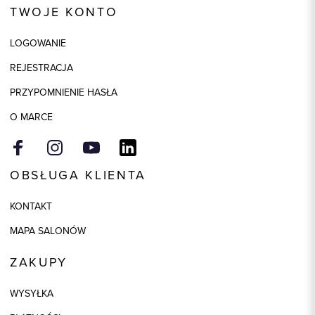
TWOJE KONTO
Skład tkaniny
98% Bawełna, 2% Elastan
LOGOWANIE
Składy podszewek
1: 100% Wiskoza
REJESTRACJA
Model
regular
PRZYPOMNIENIE HASŁA
Kolor
niebieski
O MARCE
OBSŁUGA KLIENTA
KONTAKT
MAPA SALONÓW
ZAKUPY
WYSYŁKA