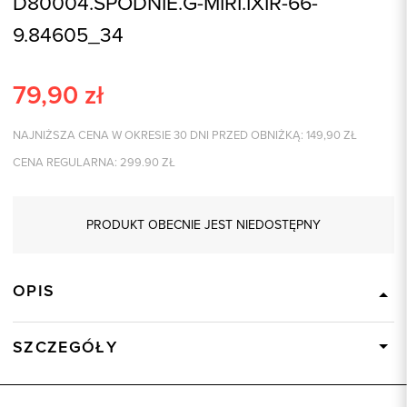
D80004.SPODNIE.G-MIRI.IXIR-66-
9.84605_34
79,90
zł
NAJNIŻSZA CENA W OKRESIE 30 DNI PRZED OBNIŻKĄ:
149,90
ZŁ
CENA REGULARNA:
299.90
ZŁ
PRODUKT OBECNIE JEST NIEDOSTĘPNY
OPIS
SZCZEGÓŁY
Wysyłka
Dostępny wkrótce
Kod produktu:
84605