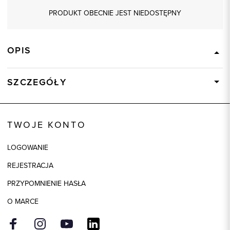
PRODUKT OBECNIE JEST NIEDOSTĘPNY
OPIS
SZCZEGÓŁY
Wysyłka
Dostępny wkrótce
Kod produktu:
93073
TWOJE KONTO
Skład tkaniny
80% Bawełna, 20% Poliester
LOGOWANIE
REJESTRACJA
PRZYPOMNIENIE HASŁA
O MARCE