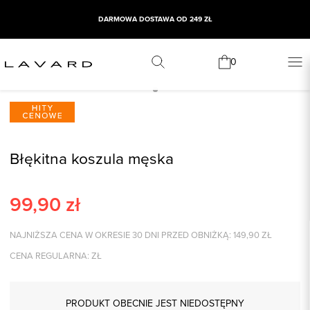
DARMOWA DOSTAWA OD 249 ZŁ
0
Błękitna koszula męska
99,90
zł
NAJNIŻSZA CENA W OKRESIE 30 DNI PRZED OBNIŻKĄ:
149,90
ZŁ
CENA REGULARNA:
ZŁ
PRODUKT OBECNIE JEST NIEDOSTĘPNY