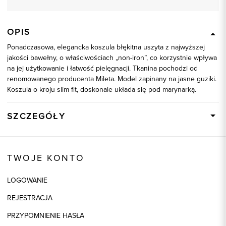
OPIS
Ponadczasowa, elegancka koszula błękitna uszyta z najwyższej
jakości bawełny, o właściwościach „non-iron”, co korzystnie wpływa
na jej użytkowanie i łatwość pielęgnacji. Tkanina pochodzi od
renomowanego producenta Mileta. Model zapinany na jasne guziki.
Koszula o kroju slim fit, doskonale układa się pod marynarką.
SZCZEGÓŁY
Wysyłka
Dostępny wkrótce
Kod produktu:
93220
TWOJE KONTO
Kolor
niebieski
LOGOWANIE
Skład tkaniny
100% Bawełna
REJESTRACJA
Model
slim
PRZYPOMNIENIE HASŁA