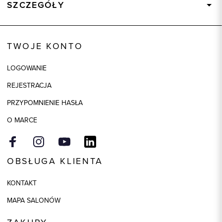
SZCZEGÓŁY
Wysyłka
Dostępny wkrótce
Kod produktu:
58138
TWOJE KONTO
Skład tkaniny
95% Poliester, 5% Elastan
LOGOWANIE
Model
regular
REJESTRACJA
PRZYPOMNIENIE HASŁA
O MARCE
OBSŁUGA KLIENTA
KONTAKT
MAPA SALONÓW