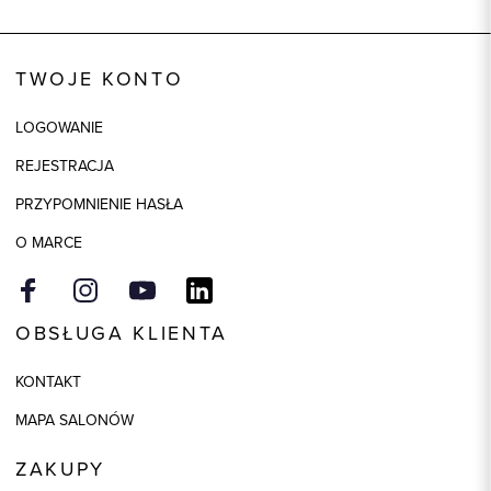
Wysyłka
Dostępny wkrótce
Kod produktu:
58155
TWOJE KONTO
Skład tkaniny
95% Wiskoza, 5% Elastan
LOGOWANIE
Model
regular
REJESTRACJA
PRZYPOMNIENIE HASŁA
O MARCE
OBSŁUGA KLIENTA
KONTAKT
MAPA SALONÓW
ZAKUPY