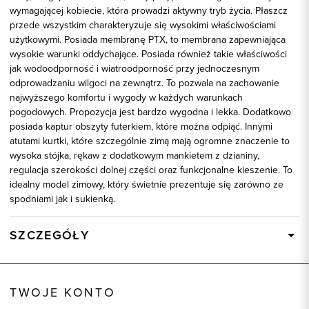
wymagającej kobiecie, która prowadzi aktywny tryb życia. Płaszcz
przede wszystkim charakteryzuje się wysokimi właściwościami
użytkowymi. Posiada membranę PTX, to membrana zapewniająca
wysokie warunki oddychające. Posiada również takie właściwości
jak wodoodporność i wiatroodporność przy jednoczesnym
odprowadzaniu wilgoci na zewnątrz. To pozwala na zachowanie
najwyższego komfortu i wygody w każdych warunkach
pogodowych. Propozycja jest bardzo wygodna i lekka. Dodatkowo
posiada kaptur obszyty futerkiem, które można odpiąć. Innymi
atutami kurtki, które szczególnie zimą mają ogromne znaczenie to
wysoka stójka, rękaw z dodatkowym mankietem z dzianiny,
regulacja szerokości dolnej części oraz funkcjonalne kieszenie. To
idealny model zimowy, który świetnie prezentuje się zarówno ze
spodniami jak i sukienką.
SZCZEGÓŁY
Wysyłka
Dostępny wkrótce
Kod produktu:
58537
TWOJE KONTO
Kolor
biały