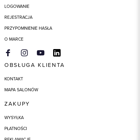
LOGOWANIE
Skład tkaniny
100% Poliester
REJESTRACJA
Model
regular
PRZYPOMNIENIE HASŁA
O MARCE
OBSŁUGA KLIENTA
KONTAKT
MAPA SALONÓW
ZAKUPY
WYSYŁKA
PŁATNOŚCI
REKLAMACJE