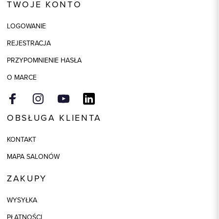
TWOJE KONTO
Kolor
biały
LOGOWANIE
Skład tkaniny
90% Bawełna, 10% Poliester
REJESTRACJA
PRZYPOMNIENIE HASŁA
O MARCE
OBSŁUGA KLIENTA
KONTAKT
MAPA SALONÓW
ZAKUPY
WYSYŁKA
PŁATNOŚCI