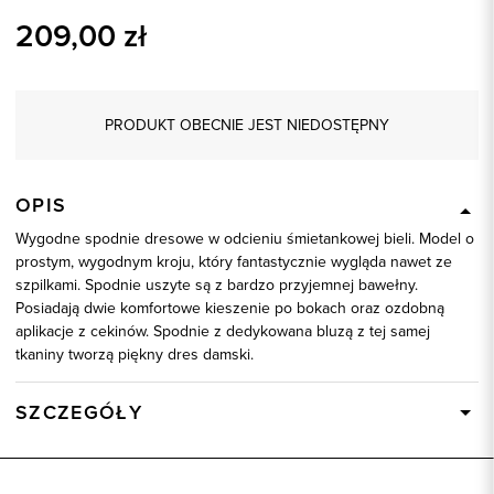
209,00
zł
PRODUKT OBECNIE JEST NIEDOSTĘPNY
OPIS
Wygodne spodnie dresowe w odcieniu śmietankowej bieli. Model o
prostym, wygodnym kroju, który fantastycznie wygląda nawet ze
szpilkami. Spodnie uszyte są z bardzo przyjemnej bawełny.
Posiadają dwie komfortowe kieszenie po bokach oraz ozdobną
aplikacje z cekinów. Spodnie z dedykowana bluzą z tej samej
tkaniny tworzą piękny dres damski.
SZCZEGÓŁY
Wysyłka
Dostępny wkrótce
Kod produktu:
58636