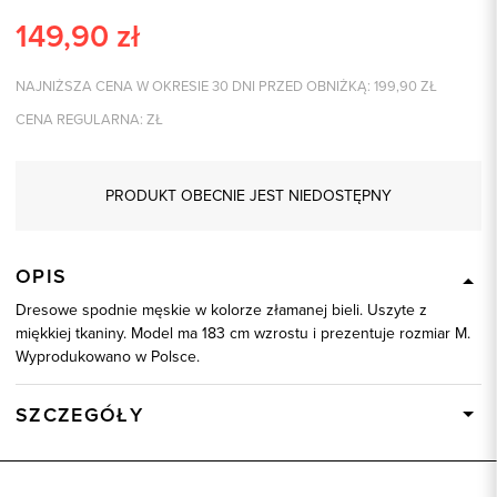
149,90
zł
NAJNIŻSZA CENA W OKRESIE 30 DNI PRZED OBNIŻKĄ:
199,90
ZŁ
CENA REGULARNA:
ZŁ
PRODUKT OBECNIE JEST NIEDOSTĘPNY
OPIS
Dresowe spodnie męskie w kolorze złamanej bieli. Uszyte z
miękkiej tkaniny. Model ma 183 cm wzrostu i prezentuje rozmiar M.
Wyprodukowano w Polsce.
SZCZEGÓŁY
Wysyłka
Dostępny wkrótce
Kod produktu:
64264