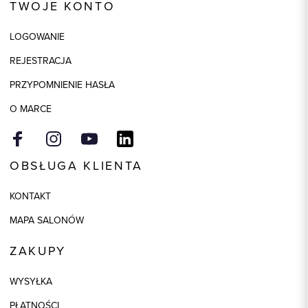
TWOJE KONTO
Kolor
biały
LOGOWANIE
Skład tkaniny
65% Wiskoza, 30% Poliamid, 5%
Elastan
REJESTRACJA
Model
regular
PRZYPOMNIENIE HASŁA
O MARCE
OBSŁUGA KLIENTA
KONTAKT
MAPA SALONÓW
ZAKUPY
WYSYŁKA
PŁATNOŚCI