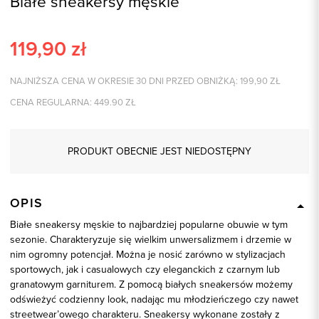
Białe sneakersy męskie
119,90
zł
NAJNIŻSZA CENA W OKRESIE 30 DNI PRZED OBNIŻKĄ:
199,90
ZŁ
CENA REGULARNA:
449.90
ZŁ
PRODUKT OBECNIE JEST NIEDOSTĘPNY
OPIS
Białe sneakersy męskie to najbardziej popularne obuwie w tym
sezonie. Charakteryzuje się wielkim unwersalizmem i drzemie w
nim ogromny potencjał. Można je nosić zarówno w stylizacjach
sportowych, jak i casualowych czy eleganckich z czarnym lub
granatowym garniturem. Z pomocą białych sneakersów możemy
odświeżyć codzienny look, nadając mu młodzieńczego czy nawet
streetwear’owego charakteru. Sneakersy wykonane zostały z