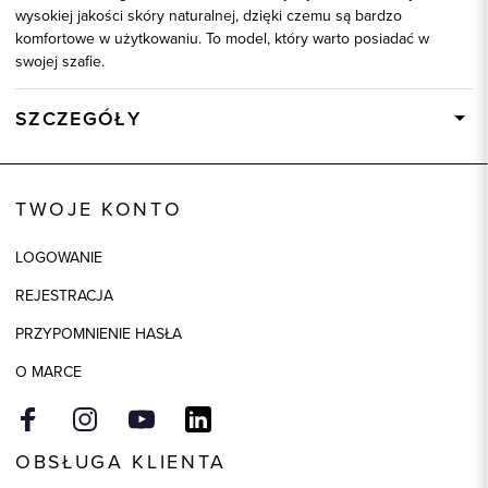
wysokiej jakości skóry naturalnej, dzięki czemu są bardzo
komfortowe w użytkowaniu. To model, który warto posiadać w
swojej szafie.
SZCZEGÓŁY
Wysyłka
Dostępny wkrótce
Kod produktu:
75130
TWOJE KONTO
Kolor
biały
LOGOWANIE
Skład tkaniny
100% Skóra
REJESTRACJA
PRZYPOMNIENIE HASŁA
O MARCE
OBSŁUGA KLIENTA