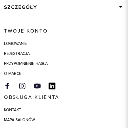
SZCZEGÓŁY
Wysyłka
Dostępny wkrótce
Kod produktu:
73861
TWOJE KONTO
Skład tkaniny
100% Bawełna
LOGOWANIE
Kolor
biały
REJESTRACJA
Model
slim
PRZYPOMNIENIE HASŁA
O MARCE
OBSŁUGA KLIENTA
KONTAKT
MAPA SALONÓW