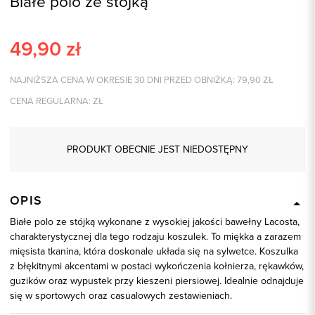
Białe polo ze stójką
49,90
zł
NAJNIŻSZA CENA W OKRESIE 30 DNI PRZED OBNIŻKĄ:
79,90
ZŁ
CENA REGULARNA:
ZŁ
PRODUKT OBECNIE JEST NIEDOSTĘPNY
OPIS
Białe polo ze stójką wykonane z wysokiej jakości bawełny Lacosta,
charakterystycznej dla tego rodzaju koszulek. To miękka a zarazem
mięsista tkanina, która doskonale układa się na sylwetce. Koszulka
z błękitnymi akcentami w postaci wykończenia kołnierza, rękawków,
guzików oraz wypustek przy kieszeni piersiowej. Idealnie odnajduje
się w sportowych oraz casualowych zestawieniach.