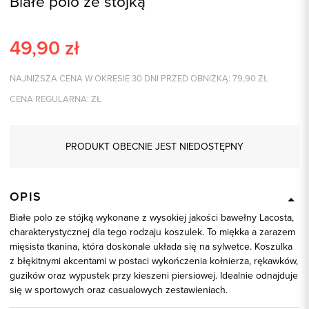
Białe polo ze stójką
49,90
zł
NAJNIŻSZA CENA W OKRESIE 30 DNI PRZED OBNIŻKĄ:
79,90
ZŁ
CENA REGULARNA:
ZŁ
PRODUKT OBECNIE JEST NIEDOSTĘPNY
OPIS
Białe polo ze stójką wykonane z wysokiej jakości bawełny Lacosta,
charakterystycznej dla tego rodzaju koszulek. To miękka a zarazem
mięsista tkanina, która doskonale układa się na sylwetce. Koszulka
z błękitnymi akcentami w postaci wykończenia kołnierza, rękawków,
guzików oraz wypustek przy kieszeni piersiowej. Idealnie odnajduje
się w sportowych oraz casualowych zestawieniach.