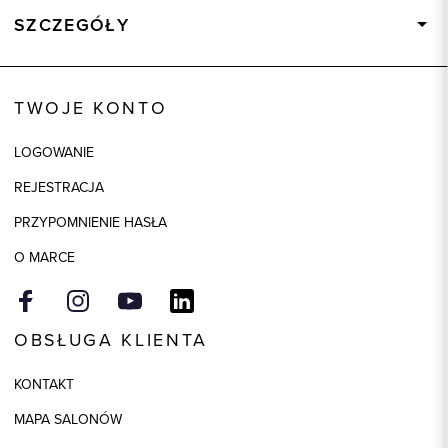
SZCZEGÓŁY
Wysyłka
Dostępny wkrótce
Kod produktu:
73861
TWOJE KONTO
Skład tkaniny
100% Bawełna
LOGOWANIE
Kolor
biały
REJESTRACJA
Model
slim
PRZYPOMNIENIE HASŁA
O MARCE
OBSŁUGA KLIENTA
KONTAKT
MAPA SALONÓW