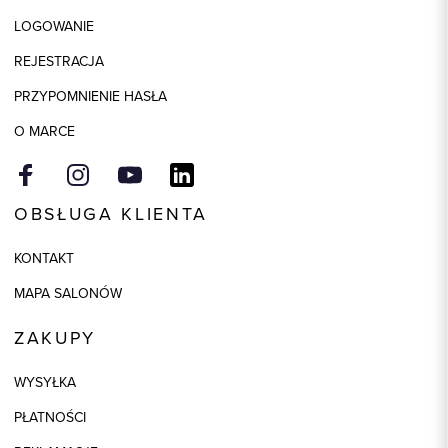
LOGOWANIE
Kolor
biały
REJESTRACJA
Model
slim
PRZYPOMNIENIE HASŁA
O MARCE
OBSŁUGA KLIENTA
KONTAKT
MAPA SALONÓW
ZAKUPY
WYSYŁKA
PŁATNOŚCI