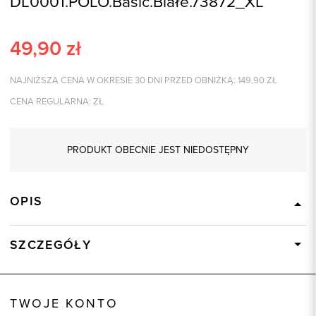
DL0001.POLO.Basic.Białe.73872_XL
49,90
zł
NAJNIŻSZA CENA W OKRESIE 30 DNI PRZED OBNIŻKĄ:
149,90
ZŁ
CENA REGULARNA:
ZŁ
PRODUKT OBECNIE JEST NIEDOSTĘPNY
OPIS
SZCZEGÓŁY
Wysyłka
Dostępny wkrótce
Kod produktu:
73872
TWOJE KONTO
Skład tkaniny
100% Bawełna