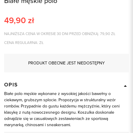
Białe męskie polo
49,90
zł
NAJNIŻSZA CENA W OKRESIE 30 DNI PRZED OBNIŻKĄ:
79,90
ZŁ
CENA REGULARNA:
ZŁ
PRODUKT OBECNIE JEST NIEDOSTĘPNY
OPIS
Białe polo męskie wykonane z wysokiej jakości bawełny o
ciekawym, grubszym splocie. Propozycja w strukturalny wzór
rombów. Przypadnie do gustu każdemu mężczyźnie, który ceni
klasykę z nutą nowoczesnego designu. Koszulka doskonale
odnajdzie się w casualowych zestawieniach ze sportową
marynarką, chinosami i sneakersami.