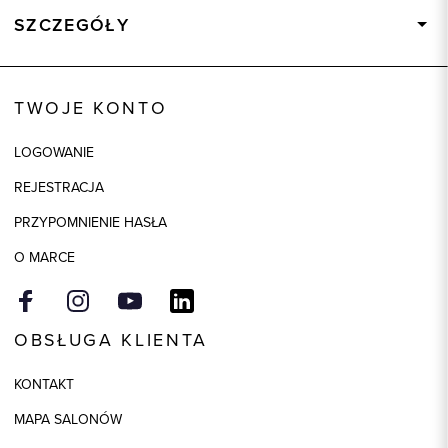
SZCZEGÓŁY
Wysyłka
Dostępny wkrótce
Kod produktu:
73883
TWOJE KONTO
Skład tkaniny
100% Bawełna
LOGOWANIE
Kolor
biały
REJESTRACJA
Model
slim
PRZYPOMNIENIE HASŁA
O MARCE
OBSŁUGA KLIENTA
KONTAKT
MAPA SALONÓW