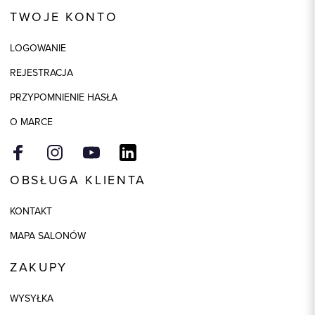
Kod produktu:
75158
TWOJE KONTO
Kolor
biały
LOGOWANIE
Skład tkaniny
100% Skóra
REJESTRACJA
PRZYPOMNIENIE HASŁA
O MARCE
OBSŁUGA KLIENTA
KONTAKT
MAPA SALONÓW
ZAKUPY
WYSYŁKA