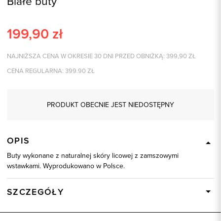
Białe buty
199,90
zł
NAJNIŻSZA CENA W OKRESIE 30 DNI PRZED OBNIŻKĄ:
399,90
ZŁ
CENA REGULARNA:
399.90
ZŁ
PRODUKT OBECNIE JEST NIEDOSTĘPNY
OPIS
Buty wykonane z naturalnej skóry licowej z zamszowymi
wstawkami. Wyprodukowano w Polsce.
SZCZEGÓŁY
Wysyłka
Dostępny wkrótce