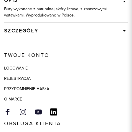
OPIS
Buty wykonane z naturalnej skóry licowej z zamszowymi
wstawkami. Wyprodukowano w Polsce.
SZCZEGÓŁY
Wysyłka
Dostępny wkrótce
Kod produktu:
75158
TWOJE KONTO
Kolor
biały
LOGOWANIE
Skład tkaniny
100% Skóra
REJESTRACJA
Rozmiar
37
PRZYPOMNIENIE HASŁA
O MARCE
OBSŁUGA KLIENTA