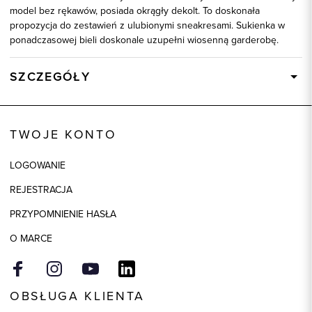
model bez rękawów, posiada okrągły dekolt. To doskonała
propozycja do zestawień z ulubionymi sneakresami. Sukienka w
ponadczasowej bieli doskonale uzupełni wiosenną garderobę.
SZCZEGÓŁY
Wysyłka
Dostępny wkrótce
Kod produktu:
58645
TWOJE KONTO
Kolor
wielokolorowy
LOGOWANIE
Skład tkaniny
94% Wiskoza, 6% Elastan
REJESTRACJA
PRZYPOMNIENIE HASŁA
O MARCE
OBSŁUGA KLIENTA