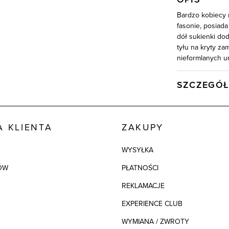
Bardzo kobiecy 
fasonie, posiada
dół sukienki dod
tyłu na kryty za
nieformlanych ur
SZCZEGÓŁ
Wysyłka
Kod produktu:
 KLIENTA
ZAKUPY
Kolor
WYSYŁKA
Skład tkaniny
ÓW
PŁATNOŚCI
Składy podszew
REKLAMACJE
EXPERIENCE CLUB
WYMIANA / ZWROTY