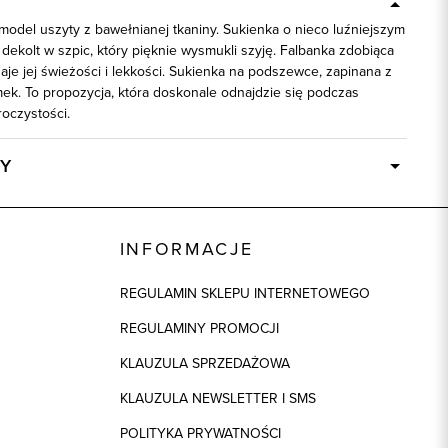
model uszyty z bawełnianej tkaniny. Sukienka o nieco luźniejszym
 dekolt w szpic, który pięknie wysmukli szyję. Falbanka zdobiąca
aje jej świeżości i lekkości. Sukienka na podszewce, zapinana z
mek. To propozycja, która doskonale odnajdzie się podczas
oczystości.
Y
Dostępny wkrótce
58663
INFORMACJE
biały
REGULAMIN SKLEPU INTERNETOWEGO
100% Bawełna
REGULAMINY PROMOCJI
ek
1: 100% Bawełna
KLAUZULA SPRZEDAŻOWA
KLAUZULA NEWSLETTER I SMS
POLITYKA PRYWATNOŚCI