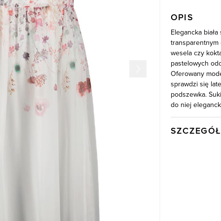
OPIS
Elegancka biała
transparentnym d
wesela czy kokt
pastelowych odc
Oferowany model 
sprawdzi się la
podszewka. Suki
do niej eleganck
SZCZEGÓŁ
Wysyłka
Kod produktu:
Kolor
Skład tkaniny
Składy podszew