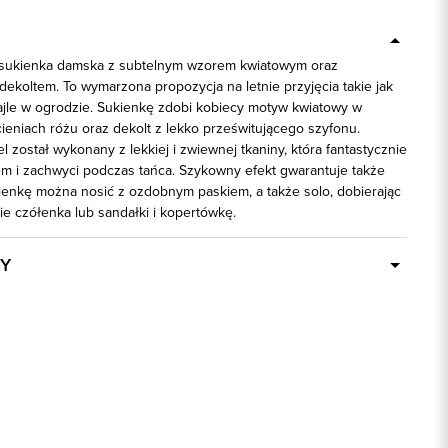
 sukienka damska z subtelnym wzorem kwiatowym oraz
ekoltem. To wymarzona propozycja na letnie przyjęcia takie jak
ajle w ogrodzie. Sukienkę zdobi kobiecy motyw kwiatowy w
ieniach różu oraz dekolt z lekko prześwitującego szyfonu.
został wykonany z lekkiej i zwiewnej tkaniny, która fantastycznie
tem i zachwyci podczas tańca. Szykowny efekt gwarantuje także
enkę można nosić z ozdobnym paskiem, a także solo, dobierając
ie czółenka lub sandałki i kopertówkę.
Y
Dostępny wkrótce
58233
wielokolorowy
100% Poliester
ek
1: 100% Acetat