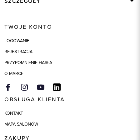
SZCZEGÓŁY
Wysyłka
Dostępny wkrótce
Kod produktu:
58143
TWOJE KONTO
Skład tkaniny
96% Poliester, 4% Elastan
LOGOWANIE
Składy podszewek
1: 100% Poliester
REJESTRACJA
Model
regular
PRZYPOMNIENIE HASŁA
O MARCE
OBSŁUGA KLIENTA
KONTAKT
MAPA SALONÓW
ZAKUPY