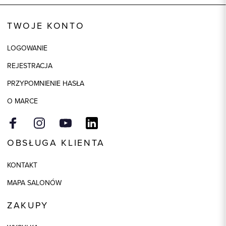
Kod produktu:
58796
TWOJE KONTO
Kolor
biały
LOGOWANIE
Skład tkaniny
100% Bawełna
REJESTRACJA
Model
regular
PRZYPOMNIENIE HASŁA
O MARCE
OBSŁUGA KLIENTA
KONTAKT
MAPA SALONÓW
ZAKUPY