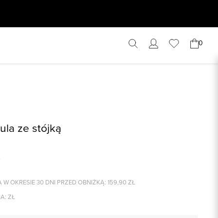
0
ula ze stójką
 W OKRESIE 30 DNI PRZED OBNIŻKĄ:
159,90
ZŁ
A:
ZŁ