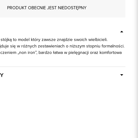
PRODUKT OBECNIE JEST NIEDOSTĘPNY
 stójką to model który zawsze znajdzie swoich wielbicieli.
duje się w różnych zestawieniach o niższym stopniu formalności.
czeniem „non iron”, bardzo łatwa w pielęgnacji oraz komfortowa
Y
Dostępny wkrótce
91098
100% Bawełna