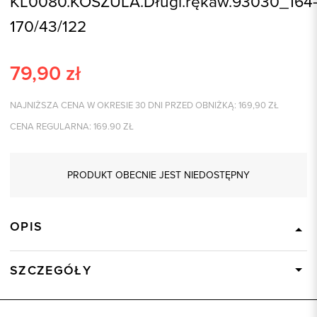
KL0080.KOSZULA.Długi.rękaw.93030_164
170/43/122
79,90
zł
NAJNIŻSZA CENA W OKRESIE 30 DNI PRZED OBNIŻKĄ:
169,90
ZŁ
CENA REGULARNA:
169.90
ZŁ
PRODUKT OBECNIE JEST NIEDOSTĘPNY
OPIS
SZCZEGÓŁY
Wysyłka
Dostępny wkrótce
Kod produktu:
93030