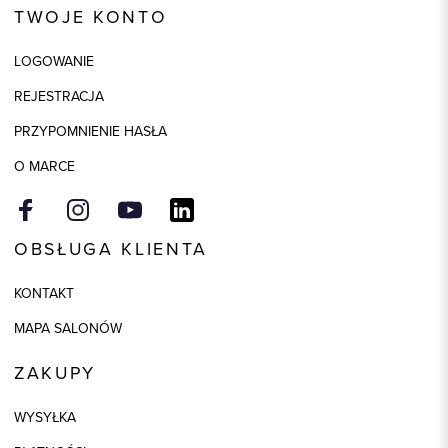
TWOJE KONTO
Skład tkaniny
100% Bawełna
LOGOWANIE
Kolor
biały
REJESTRACJA
Model
slim
PRZYPOMNIENIE HASŁA
O MARCE
OBSŁUGA KLIENTA
KONTAKT
MAPA SALONÓW
ZAKUPY
WYSYŁKA