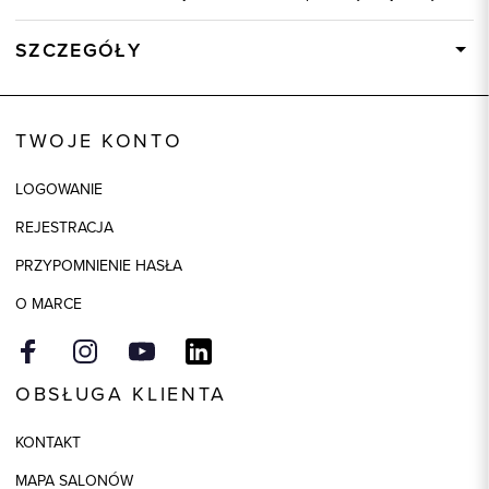
SZCZEGÓŁY
Wysyłka
Dostępny wkrótce
Kod produktu:
93237
TWOJE KONTO
Kolor
biały
LOGOWANIE
Skład tkaniny
100% Bawełna
REJESTRACJA
Model
slim
PRZYPOMNIENIE HASŁA
O MARCE
OBSŁUGA KLIENTA
KONTAKT
MAPA SALONÓW