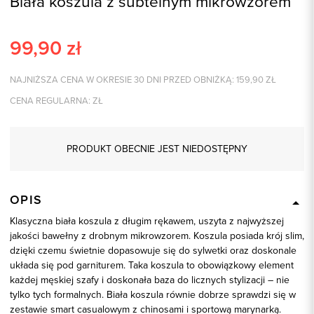
Biała koszula z subtelnym mikrowzorem
99,90
zł
NAJNIŻSZA CENA W OKRESIE 30 DNI PRZED OBNIŻKĄ:
159,90
ZŁ
CENA REGULARNA:
ZŁ
PRODUKT OBECNIE JEST NIEDOSTĘPNY
OPIS
Klasyczna biała koszula z długim rękawem, uszyta z najwyższej
jakości bawełny z drobnym mikrowzorem. Koszula posiada krój slim,
dzięki czemu świetnie dopasowuje się do sylwetki oraz doskonale
układa się pod garniturem. Taka koszula to obowiązkowy element
każdej męskiej szafy i doskonała baza do licznych stylizacji – nie
tylko tych formalnych. Biała koszula równie dobrze sprawdzi się w
zestawie smart casualowym z chinosami i sportową marynarką.