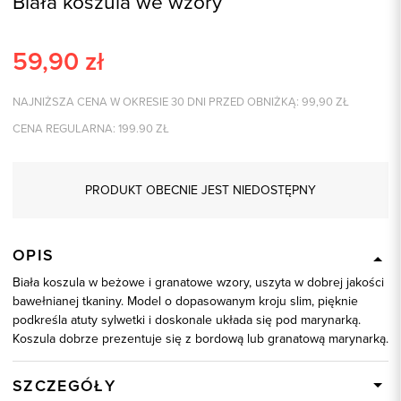
Biała koszula we wzory
59,90
zł
NAJNIŻSZA CENA W OKRESIE 30 DNI PRZED OBNIŻKĄ:
99,90
ZŁ
CENA REGULARNA:
199.90
ZŁ
PRODUKT OBECNIE JEST NIEDOSTĘPNY
OPIS
Biała koszula w beżowe i granatowe wzory, uszyta w dobrej jakości
bawełnianej tkaniny. Model o dopasowanym kroju slim, pięknie
podkreśla atuty sylwetki i doskonale układa się pod marynarką.
Koszula dobrze prezentuje się z bordową lub granatową marynarką.
SZCZEGÓŁY