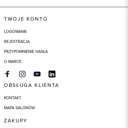
Wysyłka
Dostępny wkrótce
Kod produktu:
93189
TWOJE KONTO
Skład tkaniny
55% Bawełna, 45% Poliester
LOGOWANIE
Model
slim
REJESTRACJA
Kolor
biały
PRZYPOMNIENIE HASŁA
O MARCE
OBSŁUGA KLIENTA
KONTAKT
MAPA SALONÓW
ZAKUPY