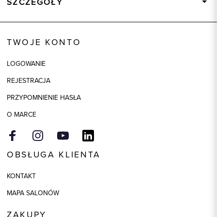
SZCZEGÓŁY
Wysyłka
Dostępny wkrótce
Kod produktu:
93187
TWOJE KONTO
Skład tkaniny
80% Bawełna, 20% Poliester
LOGOWANIE
Model
slim
REJESTRACJA
PRZYPOMNIENIE HASŁA
O MARCE
OBSŁUGA KLIENTA
KONTAKT
MAPA SALONÓW
ZAKUPY