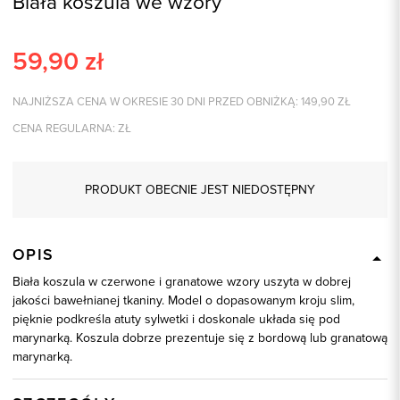
Biała koszula we wzory
59,90
zł
NAJNIŻSZA CENA W OKRESIE 30 DNI PRZED OBNIŻKĄ:
149,90
ZŁ
CENA REGULARNA:
ZŁ
PRODUKT OBECNIE JEST NIEDOSTĘPNY
OPIS
Biała koszula w czerwone i granatowe wzory uszyta w dobrej
jakości bawełnianej tkaniny. Model o dopasowanym kroju slim,
pięknie podkreśla atuty sylwetki i doskonale układa się pod
marynarką. Koszula dobrze prezentuje się z bordową lub granatową
marynarką.