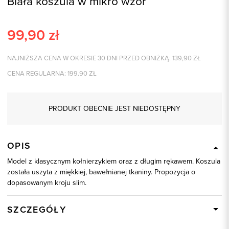
Biała koszula w mikro wzór
99,90
zł
NAJNIŻSZA CENA W OKRESIE 30 DNI PRZED OBNIŻKĄ:
139,90
ZŁ
CENA REGULARNA:
199.90
ZŁ
PRODUKT OBECNIE JEST NIEDOSTĘPNY
OPIS
Model z klasycznym kołnierzykiem oraz z długim rękawem. Koszula
została uszyta z miękkiej, bawełnianej tkaniny. Propozycja o
dopasowanym kroju slim.
SZCZEGÓŁY
Wysyłka
W ciągu 24 godzin