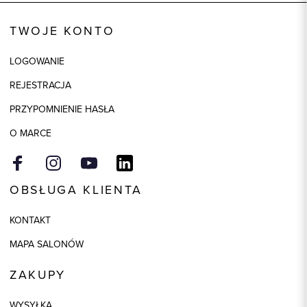
Kod produktu:
93344
TWOJE KONTO
Kolor
biały
LOGOWANIE
Skład tkaniny
100% Bawełna
REJESTRACJA
Model
slim
PRZYPOMNIENIE HASŁA
O MARCE
OBSŁUGA KLIENTA
KONTAKT
MAPA SALONÓW
ZAKUPY
WYSYŁKA