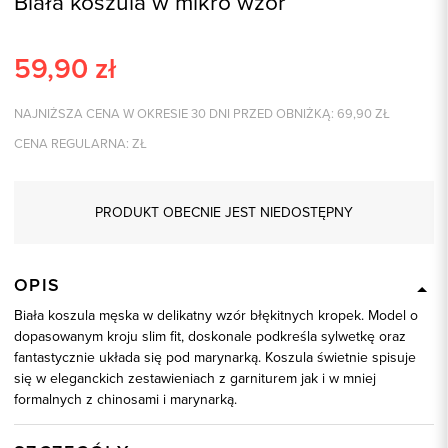
Biała koszula w mikro wzór
59,90
zł
NAJNIŻSZA CENA W OKRESIE 30 DNI PRZED OBNIŻKĄ:
69,90
ZŁ
CENA REGULARNA:
ZŁ
PRODUKT OBECNIE JEST NIEDOSTĘPNY
OPIS
Biała koszula męska w delikatny wzór błękitnych kropek. Model o
dopasowanym kroju slim fit, doskonale podkreśla sylwetkę oraz
fantastycznie układa się pod marynarką. Koszula świetnie spisuje
się w eleganckich zestawieniach z garniturem jak i w mniej
formalnych z chinosami i marynarką.