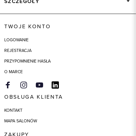
SZCZEGÓŁY
Wysyłka
Dostępny wkrótce
Kod produktu:
92821
TWOJE KONTO
Skład tkaniny
80% Bawełna, 20% Poliester
LOGOWANIE
Kolor
biały
REJESTRACJA
Model
slim
PRZYPOMNIENIE HASŁA
O MARCE
OBSŁUGA KLIENTA
KONTAKT
MAPA SALONÓW
ZAKUPY