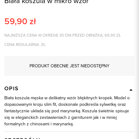
Biała koszula w mikro wzór
59,90
zł
NAJNIŻSZA CENA W OKRESIE 30 DNI PRZED OBNIŻKĄ:
69,90
ZŁ
CENA REGULARNA:
ZŁ
PRODUKT OBECNIE JEST NIEDOSTĘPNY
OPIS
Biała koszula męska w delikatny wzór błękitnych kropek. Model o
dopasowanym kroju slim fit, doskonale podkreśla sylwetkę oraz
fantastycznie układa się pod marynarką. Koszula świetnie spisuje
się w eleganckich zestawieniach z garniturem jak i w mniej
formalnych z chinosami i marynarką.