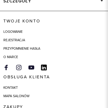
SZCZEGÓŁY
Wysyłka
Dostępny wkrótce
Kod produktu:
92821
TWOJE KONTO
Skład tkaniny
80% Bawełna, 20% Poliester
LOGOWANIE
Kolor
biały
REJESTRACJA
Model
slim
PRZYPOMNIENIE HASŁA
O MARCE
OBSŁUGA KLIENTA
KONTAKT
MAPA SALONÓW
ZAKUPY