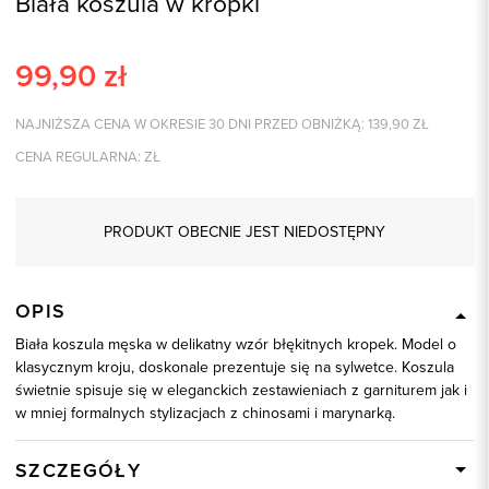
Biała koszula w kropki
99,90
zł
NAJNIŻSZA CENA W OKRESIE 30 DNI PRZED OBNIŻKĄ:
139,90
ZŁ
CENA REGULARNA:
ZŁ
PRODUKT OBECNIE JEST NIEDOSTĘPNY
OPIS
Biała koszula męska w delikatny wzór błękitnych kropek. Model o
klasycznym kroju, doskonale prezentuje się na sylwetce. Koszula
świetnie spisuje się w eleganckich zestawieniach z garniturem jak i
w mniej formalnych stylizacjach z chinosami i marynarką.
SZCZEGÓŁY