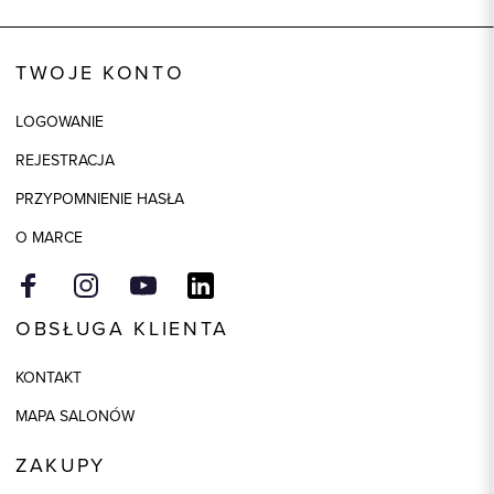
Wysyłka
Dostępny wkrótce
Kod produktu:
92953
TWOJE KONTO
Skład tkaniny
80% Bawełna, 20% Poliester
LOGOWANIE
REJESTRACJA
PRZYPOMNIENIE HASŁA
O MARCE
OBSŁUGA KLIENTA
KONTAKT
MAPA SALONÓW
ZAKUPY