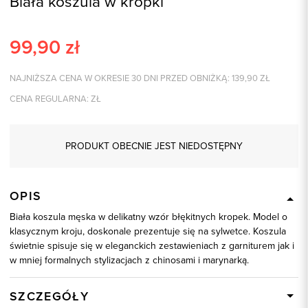
Biała koszula w kropki
99,90
zł
NAJNIŻSZA CENA W OKRESIE 30 DNI PRZED OBNIŻKĄ:
139,90
ZŁ
CENA REGULARNA:
ZŁ
PRODUKT OBECNIE JEST NIEDOSTĘPNY
OPIS
Biała koszula męska w delikatny wzór błękitnych kropek. Model o
klasycznym kroju, doskonale prezentuje się na sylwetce. Koszula
świetnie spisuje się w eleganckich zestawieniach z garniturem jak i
w mniej formalnych stylizacjach z chinosami i marynarką.
SZCZEGÓŁY