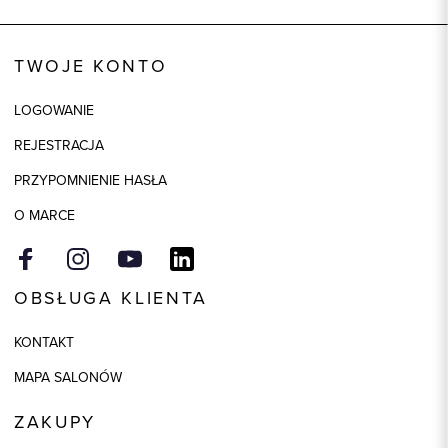
Wysyłka
Dostępny wkrótce
Kod produktu:
92953
TWOJE KONTO
Skład tkaniny
80% Bawełna, 20% Poliester
LOGOWANIE
REJESTRACJA
PRZYPOMNIENIE HASŁA
O MARCE
OBSŁUGA KLIENTA
KONTAKT
MAPA SALONÓW
ZAKUPY