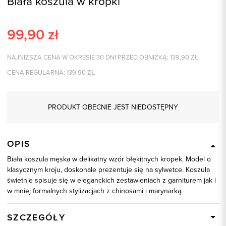
Biała koszula w kropki
99,90
zł
NAJNIŻSZA CENA W OKRESIE 30 DNI PRZED OBNIŻKĄ:
139,90
ZŁ
CENA REGULARNA:
139.90
ZŁ
PRODUKT OBECNIE JEST NIEDOSTĘPNY
OPIS
Biała koszula męska w delikatny wzór błękitnych kropek. Model o
klasycznym kroju, doskonale prezentuje się na sylwetce. Koszula
świetnie spisuje się w eleganckich zestawieniach z garniturem jak i
w mniej formalnych stylizacjach z chinosami i marynarką.
SZCZEGÓŁY