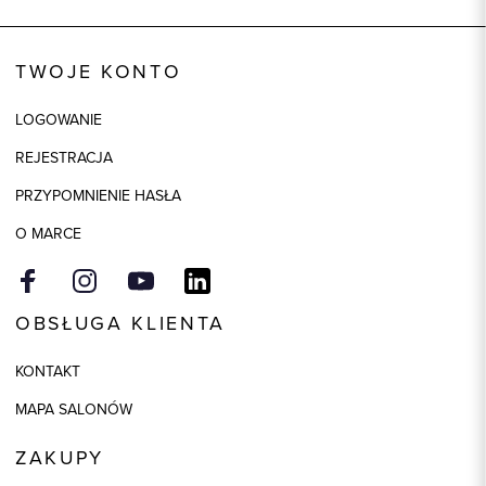
Wysyłka
Dostępny wkrótce
Kod produktu:
92953
TWOJE KONTO
Skład tkaniny
80% Bawełna, 20% Poliester
LOGOWANIE
Kolor
biały
REJESTRACJA
PRZYPOMNIENIE HASŁA
O MARCE
OBSŁUGA KLIENTA
KONTAKT
MAPA SALONÓW
ZAKUPY