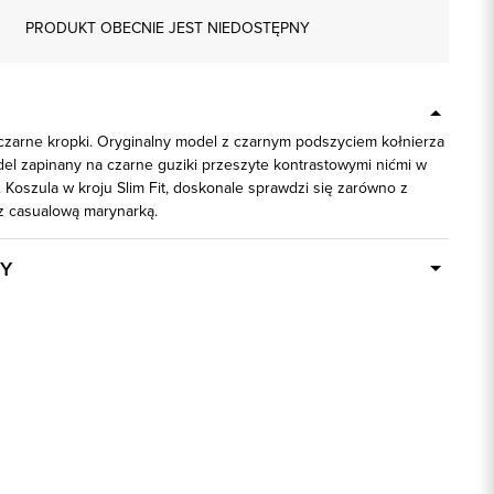
PRODUKT OBECNIE JEST NIEDOSTĘPNY
 czarne kropki. Oryginalny model z czarnym podszyciem kołnierza
del zapinany na czarne guziki przeszyte kontrastowymi nićmi w
 Koszula w kroju Slim Fit, doskonale sprawdzi się zarówno z
 z casualową marynarką.
Y
Dostępny wkrótce
92897
80% Bawełna, 20% Poliester
biały
slim