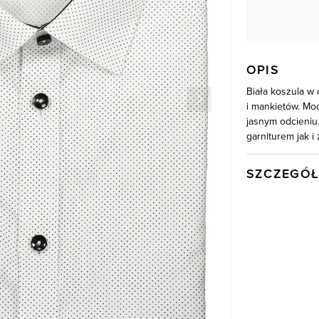
OPIS
Biała koszula w
i mankietów. Mo
jasnym odcieniu.
garniturem jak i
SZCZEGÓŁ
Wysyłka
Kod produktu:
Skład tkaniny
Kolor
Model