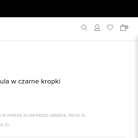
0
zula w czarne kropki
 W OKRESIE 30 DNI PRZED OBNIŻKĄ:
199,90
ZŁ
A:
ZŁ