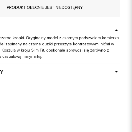
PRODUKT OBECNIE JEST NIEDOSTĘPNY
 czarne kropki. Oryginalny model z czarnym podszyciem kołnierza
del zapinany na czarne guziki przeszyte kontrastowymi nićmi w
 Koszula w kroju Slim Fit, doskonale sprawdzi się zarówno z
 z casualową marynarką.
Y
Dostępny wkrótce
92897
80% Bawełna, 20% Poliester
biały
slim