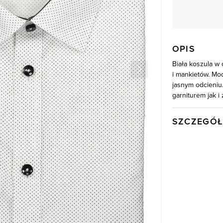
OPIS
Biała koszula w
i mankietów. Mo
jasnym odcieniu.
garniturem jak i
SZCZEGÓŁ
Wysyłka
Kod produktu:
Skład tkaniny
Kolor
Model