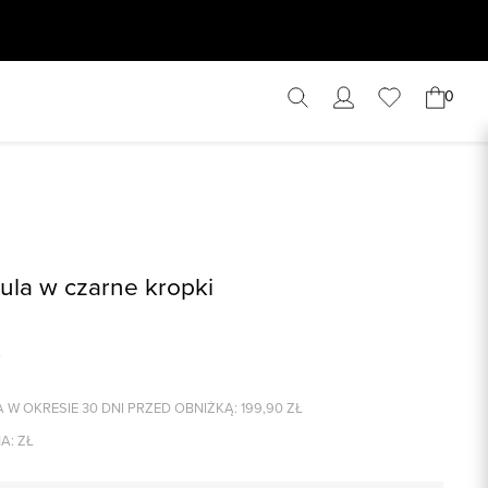
0
zula w czarne kropki
 W OKRESIE 30 DNI PRZED OBNIŻKĄ:
199,90
ZŁ
A:
ZŁ