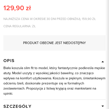
129,90
zł
NAJNIŻSZA CENA W OKRESIE 30 DNI PRZED OBNIŻKĄ:
159,90
ZŁ
CENA REGULARNA:
ZŁ
PRODUKT OBECNIE JEST NIEDOSTĘPNY
OPIS
Biała koszula slim fit to model, który fantastycznie podkreśla męskie
atuty. Model uszyty z wysokiej jakości bawełny, co znacząco
wpływa na komfort użytkowania. Koszula w pięknym, śmietankowym
odcieniu bieli, doskonale prezentuje się w formalnych
zestawieniach. Propozycja z listwą kryjącą oraz mankietami na
spinki.
SZCZEGÓŁY