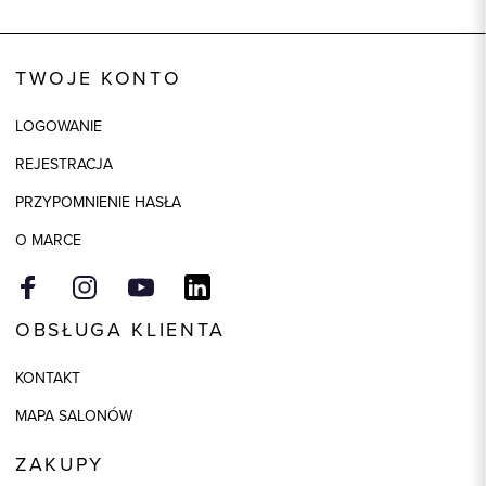
Wysyłka
Dostępny wkrótce
Kod produktu:
93025
TWOJE KONTO
Skład tkaniny
100% Bawełna
LOGOWANIE
REJESTRACJA
PRZYPOMNIENIE HASŁA
O MARCE
OBSŁUGA KLIENTA
KONTAKT
MAPA SALONÓW
ZAKUPY