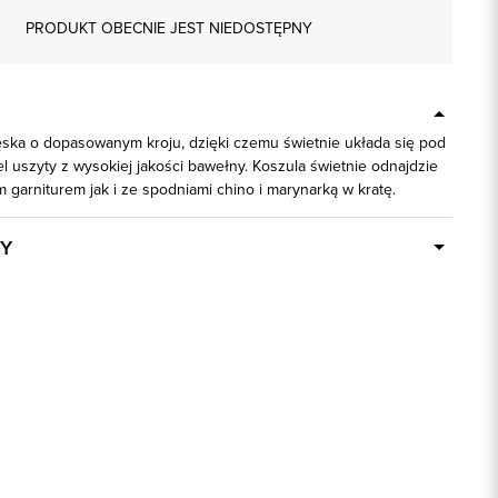
PRODUKT OBECNIE JEST NIEDOSTĘPNY
ęska o dopasowanym kroju, dzięki czemu świetnie układa się pod
 uszyty z wysokiej jakości bawełny. Koszula świetnie odnajdzie
 garniturem jak i ze spodniami chino i marynarką w kratę.
Y
Dostępny wkrótce
92880
100% Bawełna