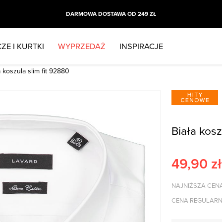
DARMOWA DOSTAWA OD 249 ZŁ
ZE I KURTKI
WYPRZEDAŻ
INSPIRACJE
a koszula slim fit 92880
Biała koszu
49,90
zł
NAJNIŻSZA CENA
CENA REGULARN