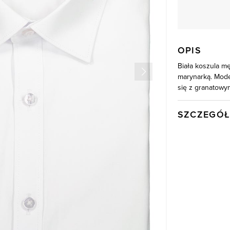
OPIS
Biała koszula m
marynarką. Model
się z granatowym
SZCZEGÓŁ
Wysyłka
Kod produktu:
Skład tkaniny