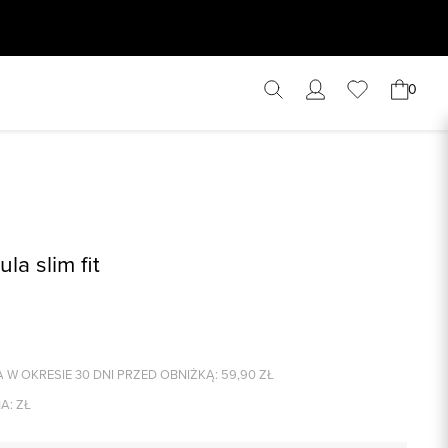
0
la slim fit
 W OKRESIE 30 DNI PRZED OBNIŻKĄ:
59,90
ZŁ
A:
ZŁ