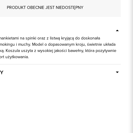
PRODUKT OBECNIE JEST NIEDOSTĘPNY
mankietami na spinki oraz z listwą kryjącą do doskonała
mokingu i muchy. Model o dopasowanym kroju, świetnie układa
ą. Koszula uszyta z wysokiej jakości bawełny, która pozytywnie
rt użytkowania.
Y
Dostępny wkrótce
92000
80% Bawełna, 20% Poliester