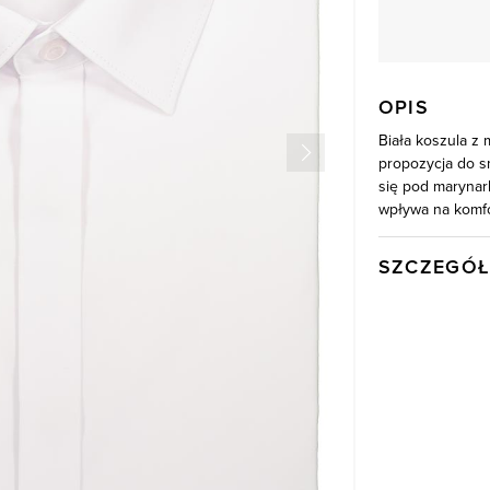
OPIS
Biała koszula z 
propozycja do s
się pod marynark
wpływa na komfo
SZCZEGÓŁ
Wysyłka
Kod produktu:
Skład tkaniny