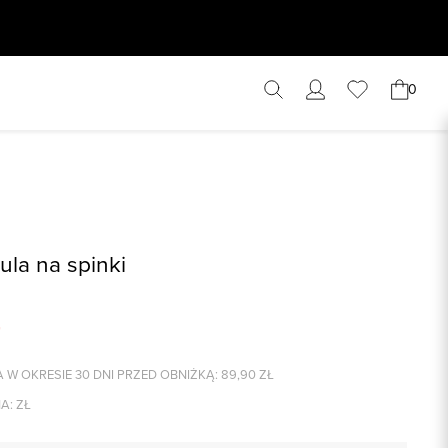
0
ula na spinki
 W OKRESIE 30 DNI PRZED OBNIŻKĄ:
89,90
ZŁ
A:
ZŁ