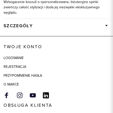
Wzbogacenie koszuli o spersonalizowane, biżuteryjne spinki
zwieńczy całość stylizacji i doda jej niezwykle ekskluzywnego
wyglądu.
SZCZEGÓŁY
Wysyłka
Dostępny wkrótce
Kod produktu:
92764
TWOJE KONTO
Skład tkaniny
100% Bawełna
LOGOWANIE
REJESTRACJA
PRZYPOMNIENIE HASŁA
O MARCE
OBSŁUGA KLIENTA