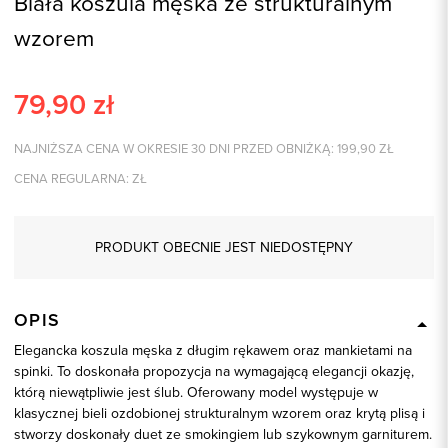
Biała koszula męska ze strukturalnym
wzorem
79,90
zł
NAJNIŻSZA CENA W OKRESIE 30 DNI PRZED OBNIŻKĄ:
199,90
ZŁ
CENA REGULARNA:
ZŁ
PRODUKT OBECNIE JEST NIEDOSTĘPNY
OPIS
Elegancka koszula męska z długim rękawem oraz mankietami na
spinki. To doskonała propozycja na wymagającą elegancji okazję,
którą niewątpliwie jest ślub. Oferowany model występuje w
klasycznej bieli ozdobionej strukturalnym wzorem oraz krytą plisą i
stworzy doskonały duet ze smokingiem lub szykownym garniturem.