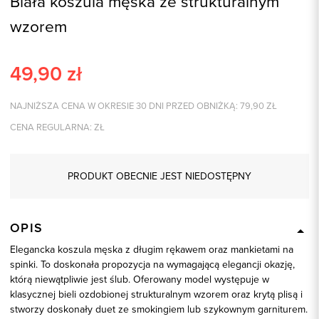
Biała koszula męska ze strukturalnym
wzorem
49,90
zł
NAJNIŻSZA CENA W OKRESIE 30 DNI PRZED OBNIŻKĄ:
79,90
ZŁ
CENA REGULARNA:
ZŁ
PRODUKT OBECNIE JEST NIEDOSTĘPNY
OPIS
Elegancka koszula męska z długim rękawem oraz mankietami na
spinki. To doskonała propozycja na wymagającą elegancji okazję,
którą niewątpliwie jest ślub. Oferowany model występuje w
klasycznej bieli ozdobionej strukturalnym wzorem oraz krytą plisą i
stworzy doskonały duet ze smokingiem lub szykownym garniturem.