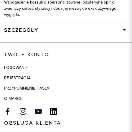
Wzbogacenie koszuli o spersonalizowane, biżuteryjne spinki
zwieńczy całość stylizacji i doda jej niezwykle ekskluzywnego
wyglądu.
SZCZEGÓŁY
Wysyłka
Dostępny wkrótce
Kod produktu:
92576
TWOJE KONTO
Skład tkaniny
100% Bawełna
LOGOWANIE
REJESTRACJA
PRZYPOMNIENIE HASŁA
O MARCE
OBSŁUGA KLIENTA