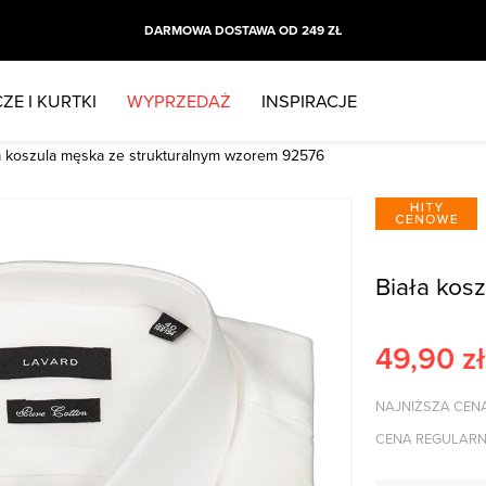
DARMOWA DOSTAWA OD 249 ZŁ
ZE I KURTKI
WYPRZEDAŻ
INSPIRACJE
a koszula męska ze strukturalnym wzorem 92576
Biała kos
49,90
zł
NAJNIŻSZA CENA
CENA REGULARN