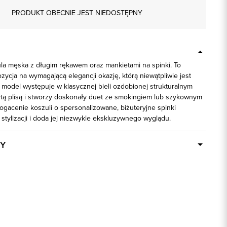
PRODUKT OBECNIE JEST NIEDOSTĘPNY
la męska z długim rękawem oraz mankietami na spinki. To
ycja na wymagającą elegancji okazję, którą niewątpliwie jest
 model występuje w klasycznej bieli ozdobionej strukturalnym
tą plisą i stworzy doskonały duet ze smokingiem lub szykownym
ogacenie koszuli o spersonalizowane, biżuteryjne spinki
stylizacji i doda jej niezwykle ekskluzywnego wyglądu.
Y
Dostępny wkrótce
92576
100% Bawełna