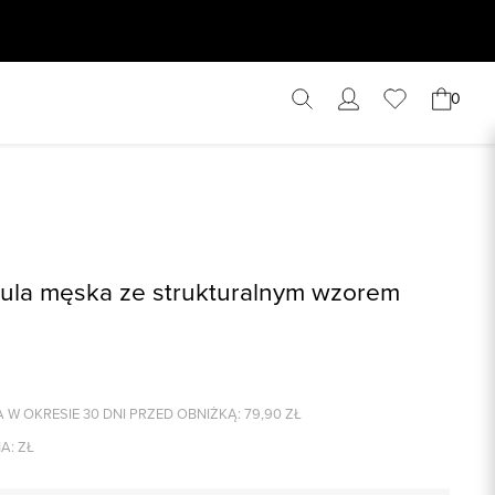
0
zula męska ze strukturalnym wzorem
 W OKRESIE 30 DNI PRZED OBNIŻKĄ:
79,90
ZŁ
A:
ZŁ