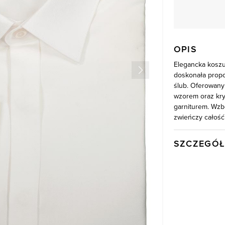
OPIS
Elegancka koszu
doskonała propoz
ślub. Oferowany
wzorem oraz kry
garniturem. Wzb
zwieńczy całość 
SZCZEGÓŁ
Wysyłka
Kod produktu:
Skład tkaniny