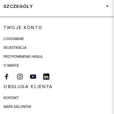
SZCZEGÓŁY
Wysyłka
Dostępny wkrótce
Kod produktu:
93509
TWOJE KONTO
Kolor
biały
LOGOWANIE
Skład tkaniny
53% Bawełna, 47% Len
REJESTRACJA
Model
slim
PRZYPOMNIENIE HASŁA
O MARCE
OBSŁUGA KLIENTA
KONTAKT
MAPA SALONÓW