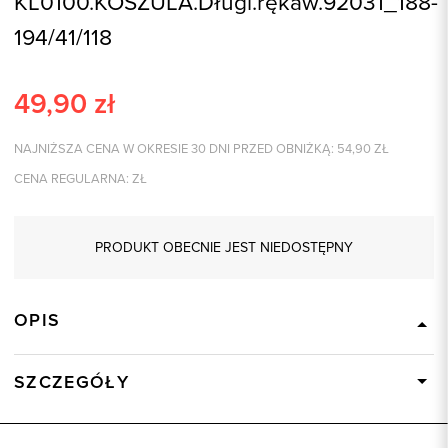
KL0100.KOSZULA.Długi.rękaw.92031_188-
194/41/118
49,90
zł
NAJNIŻSZA CENA W OKRESIE 30 DNI PRZED OBNIŻKĄ:
54,90
ZŁ
CENA REGULARNA:
ZŁ
PRODUKT OBECNIE JEST NIEDOSTĘPNY
OPIS
SZCZEGÓŁY
Wysyłka
Dostępny wkrótce
Kod produktu:
92031