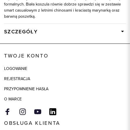
formalnych. Biała koszula równie dobrze sprawdzi się w zestawie
smart casualowym z letnimi chinosami i kraciastą marynarką oraz
barwną poszetką.
SZCZEGÓŁY
Wysyłka
Dostępny wkrótce
Kod produktu:
92578
TWOJE KONTO
Skład tkaniny
100% Bawełna
LOGOWANIE
REJESTRACJA
PRZYPOMNIENIE HASŁA
O MARCE
OBSŁUGA KLIENTA