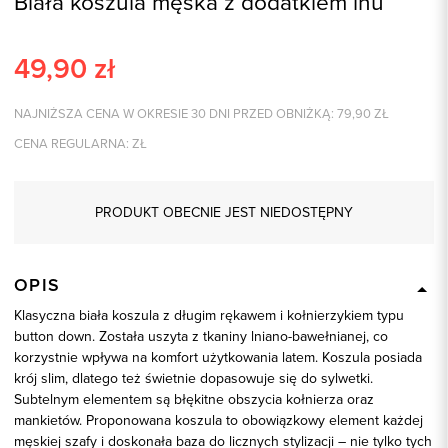
Biała koszula męska z dodatkiem lnu
49,90
zł
NAJNIŻSZA CENA W OKRESIE 30 DNI PRZED OBNIŻKĄ:
79,90
ZŁ
CENA REGULARNA:
ZŁ
PRODUKT OBECNIE JEST NIEDOSTĘPNY
OPIS
Klasyczna biała koszula z długim rękawem i kołnierzykiem typu
button down. Została uszyta z tkaniny lniano-bawełnianej, co
korzystnie wpływa na komfort użytkowania latem. Koszula posiada
krój slim, dlatego też świetnie dopasowuje się do sylwetki.
Subtelnym elementem są błękitne obszycia kołnierza oraz
mankietów. Proponowana koszula to obowiązkowy element każdej
męskiej szafy i doskonała baza do licznych stylizacji – nie tylko tych