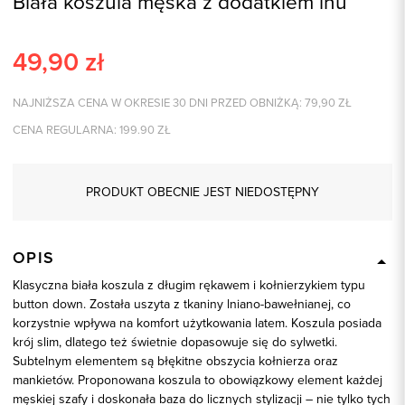
Biała koszula męska z dodatkiem lnu
49,90
zł
NAJNIŻSZA CENA W OKRESIE 30 DNI PRZED OBNIŻKĄ:
79,90
ZŁ
CENA REGULARNA:
199.90
ZŁ
PRODUKT OBECNIE JEST NIEDOSTĘPNY
OPIS
Klasyczna biała koszula z długim rękawem i kołnierzykiem typu
button down. Została uszyta z tkaniny lniano-bawełnianej, co
korzystnie wpływa na komfort użytkowania latem. Koszula posiada
krój slim, dlatego też świetnie dopasowuje się do sylwetki.
Subtelnym elementem są błękitne obszycia kołnierza oraz
mankietów. Proponowana koszula to obowiązkowy element każdej
męskiej szafy i doskonała baza do licznych stylizacji – nie tylko tych