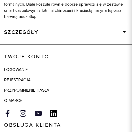
formalnych. Biała koszula równie dobrze sprawdzi się w zestawie
smart casualowym z letnimi chinosami i kraciastą marynarką oraz
barwną poszetką.
SZCZEGÓŁY
Wysyłka
Dostępny wkrótce
Kod produktu:
92578
TWOJE KONTO
Skład tkaniny
100% Bawełna
LOGOWANIE
Kolor
biały
REJESTRACJA
PRZYPOMNIENIE HASŁA
O MARCE
OBSŁUGA KLIENTA