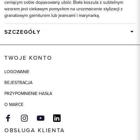
ceniącym sobie dopasowany ubiór. Biała koszula z subtelnym
wzorem jest ciekawym pomysłem na urozmaicenie stylizacji z
granatowym garniturem lub jeansami i marynarką.
SZCZEGÓŁY
Wysyłka
Dostępny wkrótce
Kod produktu:
93217
TWOJE KONTO
Kolor
biały
LOGOWANIE
Skład tkaniny
80% Bawełna, 20% Poliester
REJESTRACJA
Model
slim
PRZYPOMNIENIE HASŁA
O MARCE
OBSŁUGA KLIENTA