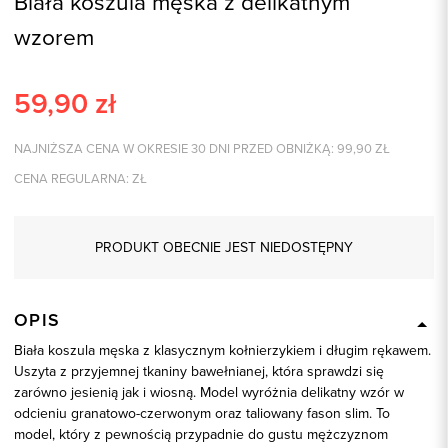
Biała koszula męska z delikatnym
wzorem
59,90
zł
NAJNIŻSZA CENA W OKRESIE 30 DNI PRZED OBNIŻKĄ:
99,90
ZŁ
CENA REGULARNA:
ZŁ
PRODUKT OBECNIE JEST NIEDOSTĘPNY
OPIS
Biała koszula męska z klasycznym kołnierzykiem i długim rękawem.
Uszyta z przyjemnej tkaniny bawełnianej, która sprawdzi się
zarówno jesienią jak i wiosną. Model wyróżnia delikatny wzór w
odcieniu granatowo-czerwonym oraz taliowany fason slim. To
model, który z pewnością przypadnie do gustu mężczyznom