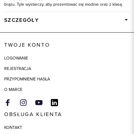
brązu. Tyle wystarczy, aby prezentować się modnie oraz z klasą.
SZCZEGÓŁY
Wysyłka
Dostępny wkrótce
Kod produktu:
92156
TWOJE KONTO
Skład tkaniny
80% Bawełna, 20% Poliester
LOGOWANIE
REJESTRACJA
PRZYPOMNIENIE HASŁA
O MARCE
OBSŁUGA KLIENTA
KONTAKT