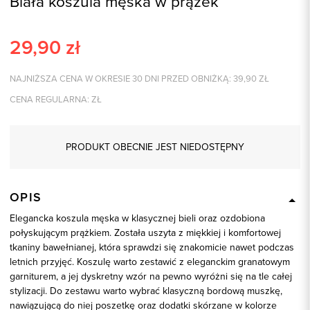
Biała koszula męska w prążek
29,90
zł
NAJNIŻSZA CENA W OKRESIE 30 DNI PRZED OBNIŻKĄ:
39,90
ZŁ
CENA REGULARNA:
ZŁ
PRODUKT OBECNIE JEST NIEDOSTĘPNY
OPIS
Elegancka koszula męska w klasycznej bieli oraz ozdobiona
połyskującym prążkiem. Została uszyta z miękkiej i komfortowej
tkaniny bawełnianej, która sprawdzi się znakomicie nawet podczas
letnich przyjęć. Koszulę warto zestawić z eleganckim granatowym
garniturem, a jej dyskretny wzór na pewno wyróżni się na tle całej
stylizacji. Do zestawu warto wybrać klasyczną bordową muszkę,
nawiązującą do niej poszetkę oraz dodatki skórzane w kolorze